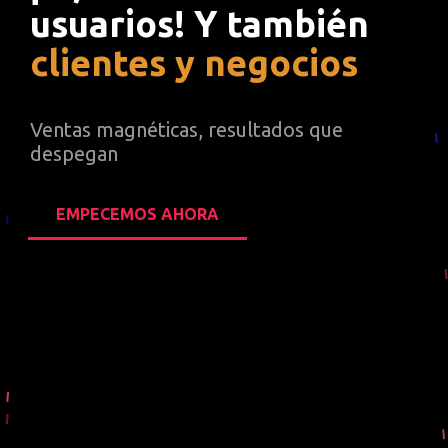
usuarios! Y también
clientes y negocios
datos y certezas
decisiones
Ventas magnéticas, resultados que
estratégicas
despegan
más negocios
EMPECEMOS AHORA