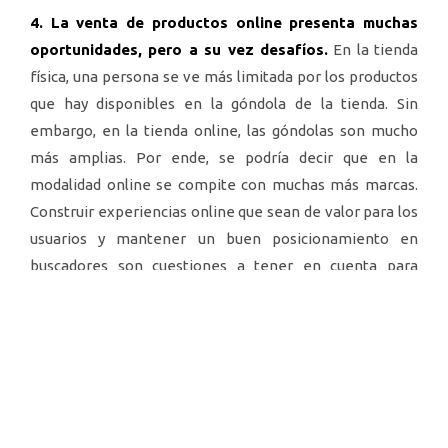
4. La venta de productos online presenta muchas
oportunidades, pero a su vez desafíos.
En la tienda
física, una persona se ve más limitada por los productos
que hay disponibles en la góndola de la tienda. Sin
embargo, en la tienda online, las góndolas son mucho
más amplias. Por ende, se podría decir que en la
modalidad online se compite con muchas más marcas.
Construir experiencias online que sean de valor para los
usuarios y mantener un buen posicionamiento en
buscadores son cuestiones a tener en cuenta para
mejorar las ventas online.
5. La importancia de la First Party Data:
esta nos
permite obtener información sobre dónde, cuándo y
cómo impactar al usuario. Además, mediante la First
Party Data es posible visualizar qué buscan las personas,